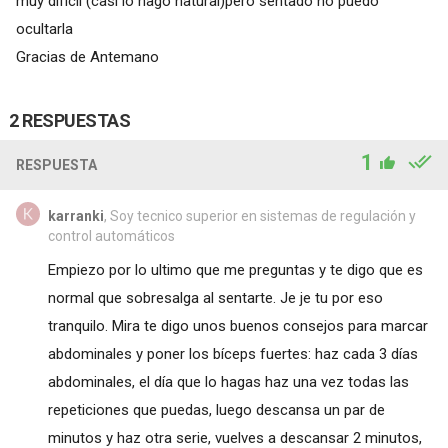
muy difícil (casi lo hago natural)pero sentado no puedo
ocultarla
Gracias de Antemano
2 RESPUESTAS
1
RESPUESTA
karranki
, Soy tecnico superior en sistemas de regulación y
control automáticos
Empiezo por lo ultimo que me preguntas y te digo que es
normal que sobresalga al sentarte. Je je tu por eso
tranquilo. Mira te digo unos buenos consejos para marcar
abdominales y poner los bíceps fuertes: haz cada 3 días
abdominales, el día que lo hagas haz una vez todas las
repeticiones que puedas, luego descansa un par de
minutos y haz otra serie, vuelves a descansar 2 minutos,