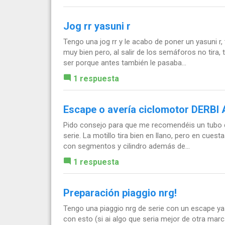
Jog rr yasuni r
Tengo una jog rr y le acabo de poner un yasuni r, 
muy bien pero, al salir de los semáforos no tira,
ser porque antes también le pasaba...
1 respuesta
Escape o avería ciclomotor DERBI
Pido consejo para que me recomendéis un tubo d
serie. La motillo tira bien en llano, pero en cue
con segmentos y cilindro además de...
1 respuesta
Preparación piaggio nrg!
Tengo una piaggio nrg de serie con un escape yasu
con esto (si ai algo que seria mejor de otra mar