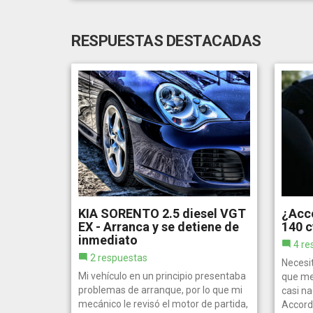
RESPUESTAS DESTACADAS
KIA SORENTO 2.5 diesel VGT
¿Acco
EX - Arranca y se detiene de
140 c
inmediato
4 re
2 respuestas
Necesit
Mi vehículo en un principio presentaba
que me 
problemas de arranque, por lo que mi
casi na
mecánico le revisó el motor de partida,
Accord