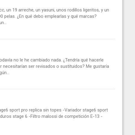
, un 19 arreche, un yasuni, unos rodillos ligeritos, y un
0 pelas. ¿En qué debo emplearlas y qué marcas?
n...
davía no le he cambiado nada. ¿Tendría qué hacerle
r necesitarían ser revisados o sustituidos? Me gustaría
ún...
age6 sport pro replica sin topes -Variador stage6 sport
 duros stage 6 -Filtro malossi de competición E-13 -