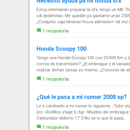
Necesito ayuda pa mi honda sfx
Estoy intentando preparar la sfx, tengo un MK 70cc
cdi deslimitao. Me quedan pa gastame unas 2500
¿Conjunto caja láminas+boca admisión+ tal vez u
1 respuesta
Honda Scoopy 100
Tengo una Honda Scoopy 100 con 25.000 Km y to
correa de transmisión? ¿El embrague y el variado
realizar dichas tareas yo mismo. ¿Conoces de alg
1 respuesta
¿Qué le pasa a mi runner 2008 sp?
Le e cambiado a mi runner lo siguiente: -Tubo st
pro -Rodillos stage 6, 6gr -Muelles del embrague
Carburador dellorto 17´5 No se lo que le pasa...
1 respuesta