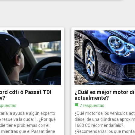
rd cdti ó Passat TDI
¿Cuál es mejor motor di
v?
actualmente?
spuestas
7 respuestas
aría la ayuda e algún experto
¿Qué motor de los vehículos act
resuelva la duda: 1. ¿Por qué
diésel de una cilindrada aproxi
die tiene problemas con el
1600 CC recomendaríais?.
 mientras que el Passat tiene
¿Recomendarías los que monta