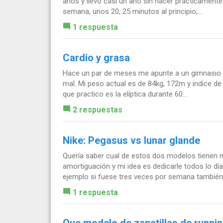
años y llevo casi un año sin hacer prácticamente
semana, unos 20, 25 minutos al principio,...
1 respuesta
Cardio y grasa
Hace un par de meses me apunte a un gimnasio y 
mal. Mi peso actual es de 84kg, 172m y indice de 
que practico es la elíptica durante 60...
2 respuestas
Nike: Pegasus vs lunar glande
Quería saber cual de estos dos modelos tienen me
amortiguación y mi idea es dedicarle todos lo dí
ejemplo si fuese tres veces por semana también
1 respuesta
Que modelo de zapatillas de runn