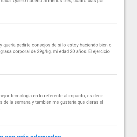
 nada. Quiero hacerlo al menos tres, cuatro días por
quería pedirte consejos de si lo estoy haciendo bien o
grasa corporal de 29g/kg, mi edad 20 años. El ejercicio
jor tecnología en lo referente al impacto, es decir
as de la semana y también me gustaría que dieras el
.
ing son más adecuadas