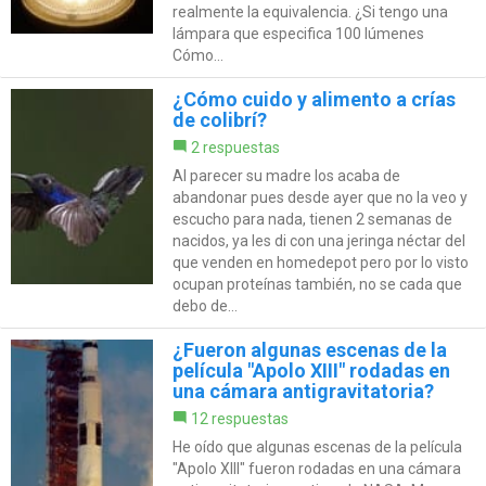
realmente la equivalencia. ¿Si tengo una
lámpara que especifica 100 lúmenes
Cómo...
¿Cómo cuido y alimento a crías
de colibrí?
2 respuestas
Al parecer su madre los acaba de
abandonar pues desde ayer que no la veo y
escucho para nada, tienen 2 semanas de
nacidos, ya les di con una jeringa néctar del
que venden en homedepot pero por lo visto
ocupan proteínas también, no se cada que
debo de...
¿Fueron algunas escenas de la
película "Apolo XIII" rodadas en
una cámara antigravitatoria?
12 respuestas
He oído que algunas escenas de la película
"Apolo XIII" fueron rodadas en una cámara