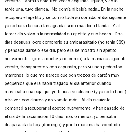
vómitos... Vomito solo tres veces seguidas, liquido, y en la
tarde una, tuvo diarrea... No comía ni bebía nada... En la noche
recupero el apetito y se comió toda su comida, al día siguiente
ya no hacia la caca tan aguada, si no más bien blanda... Y al
tercer día volvió a la normalidad su apetito y sus heces... Dos
días después logre comprarle su antiparasitario (no tenia $$$)
y pensaba dárselo ese día, pero ella se mostró sin apetito
nuevamente... (por la noche y no comió) a la maniana siguiente
vomito, transparente y con espumita, pero vi unos pedacitos
marrones, lo que me parece que son trozos de cartón muy
pequenios que ella había tragado el día anterior cuando
masticaba una caja que yo tenia a su alcance (y ya no lo hace)
otra vez con diarrea y no vomito más... Al día siguiente
comenzó a recuperar el apetito nuevamente, y han pasado de
el día de la vacunación 10 días más o menos, yo pensaba
desparasitarla hoy (domingo) y por la maniana ha vomitado