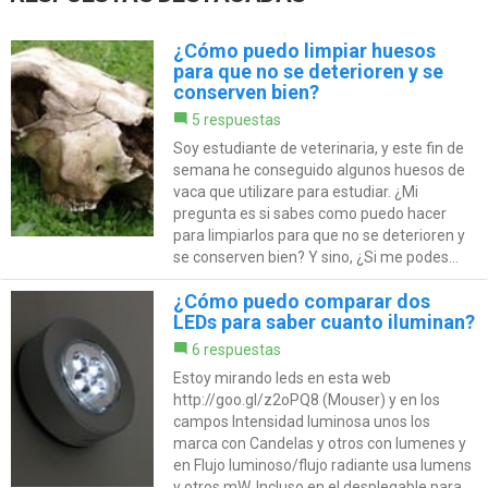
¿Cómo puedo limpiar huesos
para que no se deterioren y se
conserven bien?
5 respuestas
Soy estudiante de veterinaria, y este fin de
semana he conseguido algunos huesos de
vaca que utilizare para estudiar. ¿Mi
pregunta es si sabes como puedo hacer
para limpiarlos para que no se deterioren y
se conserven bien? Y sino, ¿Si me podes...
¿Cómo puedo comparar dos
LEDs para saber cuanto iluminan?
6 respuestas
Estoy mirando leds en esta web
http://goo.gl/z2oPQ8 (Mouser) y en los
campos Intensidad luminosa unos los
marca con Candelas y otros con lumenes y
en Flujo luminoso/flujo radiante usa lumens
y otros mW. Incluso en el desplegable para