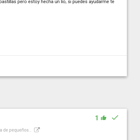
stillas pero estoy hecha un lío, si puedes ayudarme te
1
ca de pequeños...