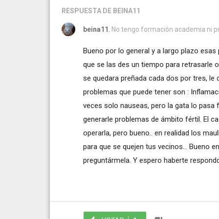
RESPUESTA
DE BEINA11
beina11
, No tengo formación academia ni pro
Bueno por lo general y a largo plazo esas
que se las des un tiempo para retrasarle o
se quedara preñada cada dos por tres, le d
problemas que puede tener son : Inflamac
veces solo nauseas, pero la gata lo pasa f
generarle problemas de ámbito fértil. El c
operarla, pero bueno.. en realidad los ma
para que se quejen tus vecinos... Bueno e
preguntármela. Y espero haberte respondd