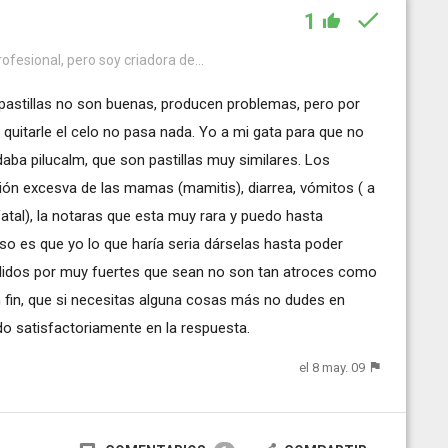
1
fesional, pero soy criadora de...
 pastillas no son buenas, producen problemas, pero por
 quitarle el celo no pasa nada. Yo a mi gata para que no
aba pilucalm, que son pastillas muy similares. Los
ión excesva de las mamas (mamitis), diarrea, vómitos ( a
atal), la notaras que esta muy rara y puedo hasta
aso es que yo lo que haría seria dárselas hasta poder
ullidos por muy fuertes que sean no son tan atroces como
n fin, que si necesitas alguna cosas más no dudes en
o satisfactoriamente en la respuesta.
el 8 may. 09