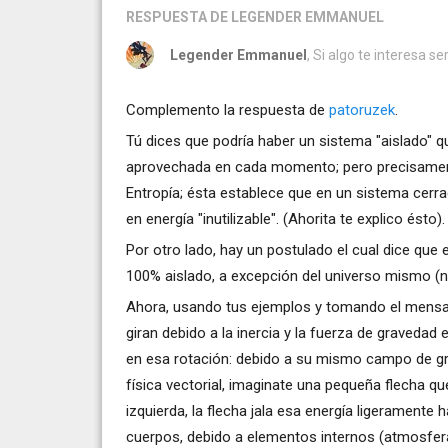
RESPUESTA
DE LEGENDER EMMANUEL
Legender Emmanuel
, Si algo te interesa s
Complemento la respuesta de
patoruzek
.
Tú dices que podría haber un sistema "aislado" q
aprovechada en cada momento; pero precisamente 
Entropía; ésta establece que en un sistema cerra
en energía "inutilizable". (Ahorita te explico ésto).
Por otro lado, hay un postulado el cual dice que 
100% aislado, a excepción del universo mismo (na
Ahora, usando tus ejemplos y tomando el mens
giran debido a la inercia y la fuerza de gravedad
en esa rotación: debido a su mismo campo de gra
física vectorial, imaginate una pequeña flecha que
izquierda, la flecha jala esa energía ligeramente 
cuerpos, debido a elementos internos (atmosfera,