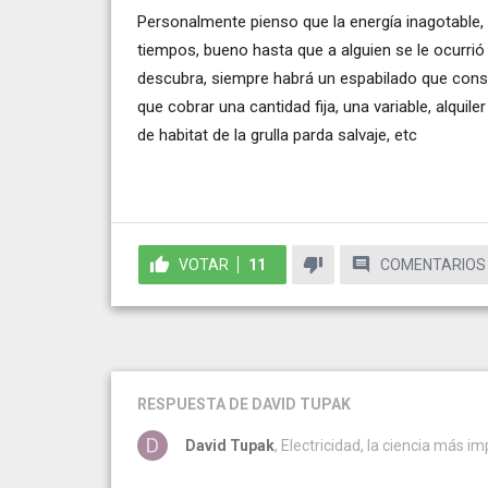
Personalmente pienso que la energía inagotable, gr
tiempos, bueno hasta que a alguien se le ocurrió
descubra, siempre habrá un espabilado que consig
que cobrar una cantidad fija, una variable, alquil
de habitat de la grulla parda salvaje, etc
VOTAR
11
COMENTARIOS
RESPUESTA
DE DAVID TUPAK
David Tupak
, Electricidad, la ciencia más im