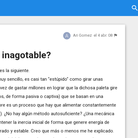
Ari Gomez
el 4 abr. 08
 inagotable?
s la siguiente.
muy sencillo, es casi tan "estúpido" como girar unas
 vez de gastar millones en lograr que la dichosa paleta gire
s, de forma pasiva o captiva) que se basan en una
pre es un proceso que hay que alimentar constantemente
ol). ¿No hay algún método autosuficiente? ¿Una mecánica
ner la inercia inicial de forma que genere energía de
rrado y estable. Creo que más o menos me he explicado.