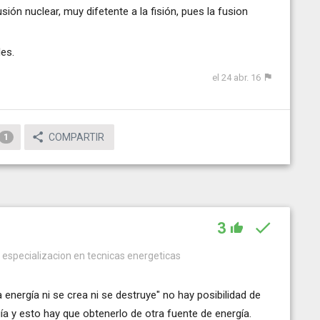
sión nuclear, muy difetente a la fisión, pues la fusion
es.
el 24 abr. 16
COMPARTIR
1
3
on especializacion en tecnicas energeticas
energía ni se crea ni se destruye" no hay posibilidad de
gía y esto hay que obtenerlo de otra fuente de energía.