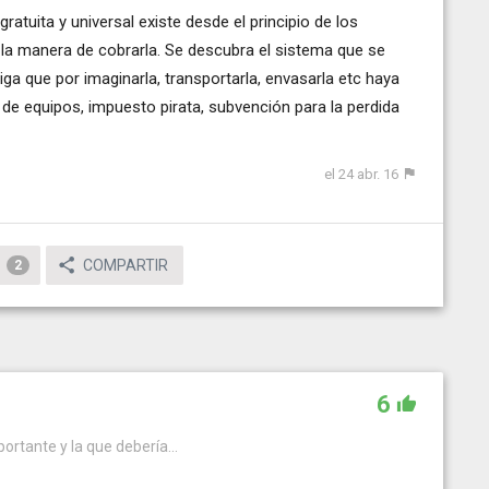
atuita y universal existe desde el principio de los
 la manera de cobrarla. Se descubra el sistema que se
a que por imaginarla, transportarla, envasarla etc haya
er de equipos, impuesto pirata, subvención para la perdida
el 24 abr. 16
COMPARTIR
2
6
portante y la que debería...