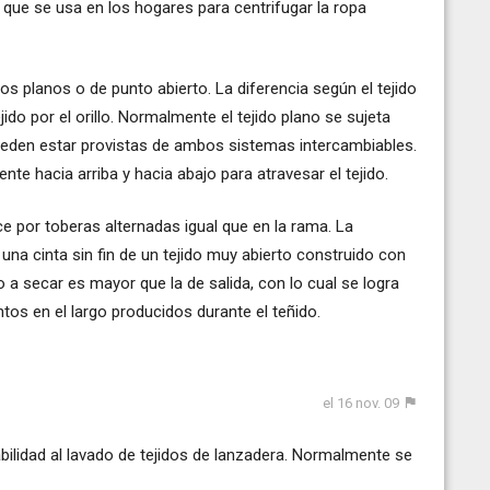
 que se usa en los hogares para centrifugar la ropa
idos planos o de punto abierto. La diferencia según el tejido
jido por el orillo. Normalmente el tejido plano se sujeta
ueden estar provistas de ambos sistemas intercambiables.
nte hacia arriba y hacia abajo para atravesar el tejido.
e por toberas alternadas igual que en la rama. La
 una cinta sin fin de un tejido muy abierto construido con
do a secar es mayor que la de salida, con lo cual se logra
tos en el largo producidos durante el teñido.
el 16 nov. 09
abilidad al lavado de tejidos de lanzadera. Normalmente se