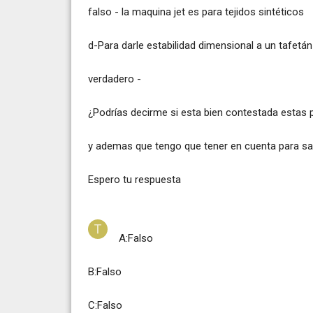
falso - la maquina jet es para tejidos sintéticos
d-Para darle estabilidad dimensional a un tafetá
verdadero -
¿Podrías decirme si esta bien contestada estas
y ademas que tengo que tener en cuenta para sanf
Espero tu respuesta
A:Falso
B:Falso
C:Falso