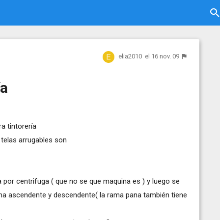
elia2010
el 16 nov. 09
ía
a tintorería
a telas arrugables son
a por centrifuga ( que no se que maquina es ) y luego se
rma ascendente y descendente( la rama pana también tiene