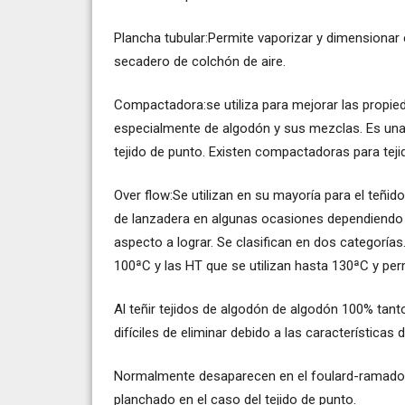
Plancha tubular:Permite vaporizar y dimensionar e
secadero de colchón de aire.
Compactadora:se utiliza para mejorar las propieda
especialmente de algodón y sus mezclas. Es una
tejido de punto. Existen compactadoras para teji
Over flow:Se utilizan en su mayoría para el teñid
de lanzadera en algunas ocasiones dependiendo de
aspecto a lograr. Se clasifican en dos categorí
100ªC y las HT que se utilizan hasta 130ªC y perm
Al teñir tejidos de algodón de algodón 100% tan
difíciles de eliminar debido a las características d
Normalmente desaparecen en el foulard-ramado e
planchado en el caso del tejido de punto.