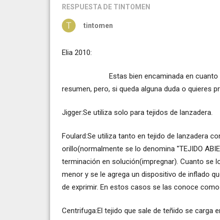
RESPUESTA
DE TINTOMEN
tintomen
Elia 2010:
Estas bien encaminada en cuanto a los p
resumen, pero, si queda alguna duda o quieres p
Jigger:Se utiliza solo para tejidos de lanzadera.
Foulard:Se utiliza tanto en tejido de lanzadera c
orillo(normalmente se lo denomina ''TEJIDO ABIER
terminación en solución(impregnar). Cuanto se lo
menor y se le agrega un dispositivo de inflado q
de exprimir. En estos casos se las conoce como 
Centrifuga:El tejido que sale de teñido se carga 