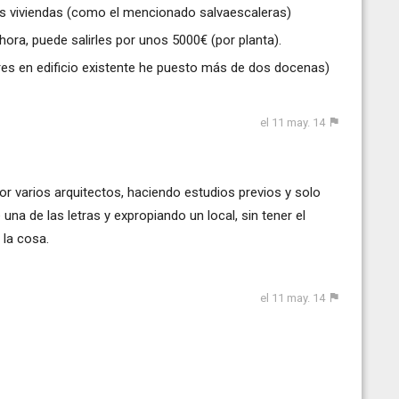
as viviendas (como el mencionado salvaescaleras)
hora, puede salirles por unos 5000€ (por planta).
s en edificio existente he puesto más de dos docenas)
el 11 may. 14
 varios arquitectos, haciendo estudios previos y solo
 una de las letras y expropiando un local, sin tener el
 la cosa.
el 11 may. 14