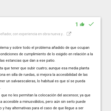
1
iseñador, con experiencia en obra nueva y...
blema y sobre todo el problema añadido de que ocupan
 condiciones de cumplimiento de lo exigido en relación a la
e las estancias que dan a ese patio.
ta que tener que subir cuatro; aunque esa media planta
 en silla de ruedas, si mejora la accesibilidad de las
oner un salvaescaleras, lo habitual es que sí se pueda
.
que no les permitan la colocación del ascensor, ya que
ea accesible a minusválidos, pero aún sin serlo puede
o y hay alternativas para el caso de que llegue a ser