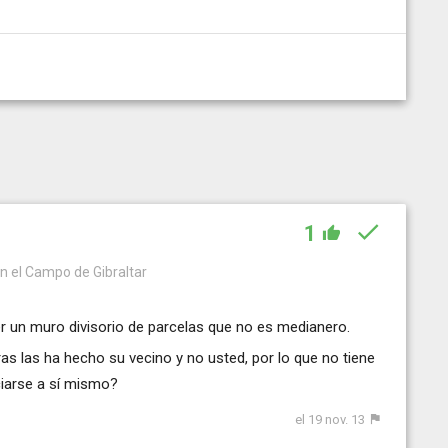
1
en el Campo de Gibraltar
r un muro divisorio de parcelas que no es medianero.
s las ha hecho su vecino y no usted, por lo que no tiene
ciarse a sí mismo?
el 19 nov. 13