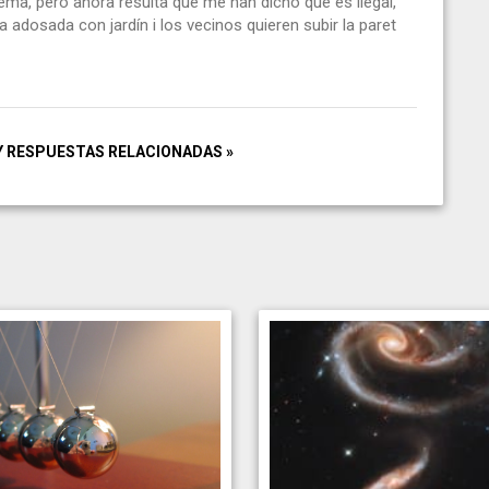
lema, pero ahora resulta que me han dicho que es ilegal,
a adosada con jardín i los vecinos quieren subir la paret
Y RESPUESTAS RELACIONADAS »