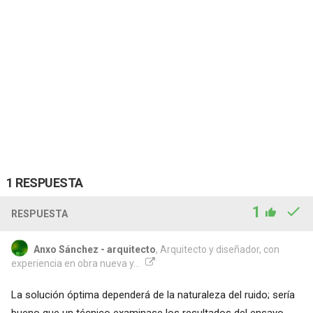
1 RESPUESTA
1
RESPUESTA
Anxo Sánchez - arquitecto
, Arquitecto y diseñador, con
experiencia en obra nueva y...
La solución óptima dependerá de la naturaleza del ruido; sería
bueno que un técnico examinase los resultados del ensayo