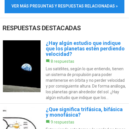
VER MÁS PREGUNTAS Y RESPUESTAS RELACIONADAS »
RESPUESTAS DESTACADAS
¿Hay algún estudio que indique
que los planetas estén perdiendo
velocidad?
8 respuestas
Los satélites, según lo que entiendo, tienen
un sistema de propulsión para poder
mantenerse en órbita y no perder velocidad
y por consiguiente altura. De forma análoga,
los planetas giran alrededor del sol. ¿Hay
algún estudio que indique que los...
¿Que significa trifásica, bifásica
y monofásica?
9 respuestas