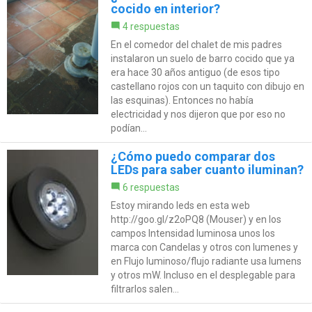
cocido en interior?
4 respuestas
En el comedor del chalet de mis padres
instalaron un suelo de barro cocido que ya
era hace 30 años antiguo (de esos tipo
castellano rojos con un taquito con dibujo en
las esquinas). Entonces no había
electricidad y nos dijeron que por eso no
podían...
¿Cómo puedo comparar dos
LEDs para saber cuanto iluminan?
6 respuestas
Estoy mirando leds en esta web
http://goo.gl/z2oPQ8 (Mouser) y en los
campos Intensidad luminosa unos los
marca con Candelas y otros con lumenes y
en Flujo luminoso/flujo radiante usa lumens
y otros mW. Incluso en el desplegable para
filtrarlos salen...