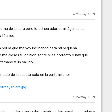
el 22 may. 10
uema de la pbra pero lo del servidor de imágenes es
a técnico.
a por la que me voy inclinando para mi pequeña
e me dieses tu opinión sobre si es correcto o hay que
ntemano y un saludo.
ado de la zapata solo en la parte inferior.
orreaysolera.jpg
el 24 may. 10
ctivo y aclararme lo del armado de las zapatas corridas o