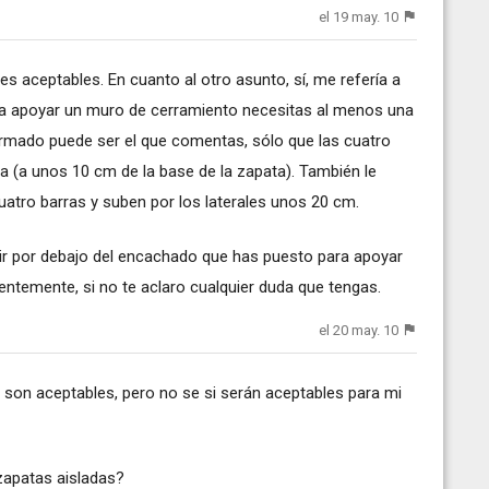
el 19 may. 10
s aceptables. En cuanto al otro asunto, sí, me refería a
ara apoyar un muro de cerramiento necesitas al menos una
armado puede ser el que comentas, sólo que las cuatro
ta (a unos 10 cm de la base de la zapata). También le
atro barras y suben por los laterales unos 20 cm.
 ir por debajo del encachado que has puesto para apoyar
entemente, si no te aclaro cualquier duda que tengas.
el 20 may. 10
 son aceptables, pero no se si serán aceptables para mi
zapatas aisladas?