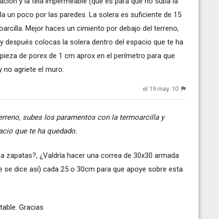
ación y la tela impermeable (que es para que no suba la
a un poco por las paredes. La solera es suficiente de 15
arcilla. Mejor haces un cimiento por debajo del terreno,
y después colocas la solera dentro del espacio que te ha
ieza de porex de 1 cm aprox en el perímetro para que
y no agriete el muro.
el 19 may. 10
erreno, subes los paramentos con la termoarcilla y
acio que te ha quedado.
 a zapatas?, ¿Valdría hacer una correa de 30x30 armada
ue se dice así) cada 25 o 30cm para que apoye sobre esta
able. Gracias