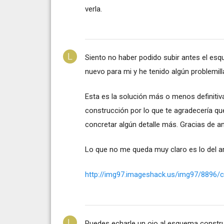
verla.
Siento no haber podido subir antes el esq
nuevo para mi y he tenido algún problemill
Esta es la solución más o menos definitiv
construcción por lo que te agradecería qu
concretar algún detalle más. Gracias de a
Lo que no me queda muy claro es lo del arm
http://img97.imageshack.us/img97/8896/c
Puedes echarle un ojo al esquema constru