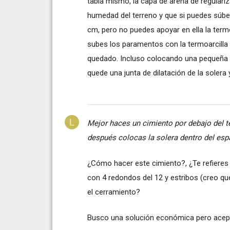
tabla mismo, la capa de arena de regulariz
humedad del terreno y que si puedes súbel
cm, pero no puedes apoyar en ella la termo
subes los paramentos con la termoarcilla 
quedado. Incluso colocando una pequeña p
quede una junta de dilatación de la solera 
Mejor haces un cimiento por debajo del t
después colocas la solera dentro del esp
¿Cómo hacer este cimiento?, ¿Te refieres
con 4 redondos del 12 y estribos (creo q
el cerramiento?
Busco una solución económica pero acept