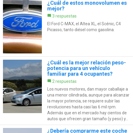
¿Cuál de estos monovolumen es
mejor?
3 respuestas
El Ford C-MAX, el Altea XL, el Scénic, C4
Picasso, tanto diésel como gasolina.
¿Cuál es la mejor relación peso-
potencia para un vehículo
familiar para 4 ocupantes?
2 respuestas
Los nuevos motores, dan mayor caballaje a
una menor cilindrada, aunque para alcanzar
la mayor potencia, se requiere subir las
revoluciones hasta casi las 6 mil rpm.
Además que en el mercado hay cientos de
autos que ofrecen gran tamaño (y peso) y...
¿Debería comprarme este coche