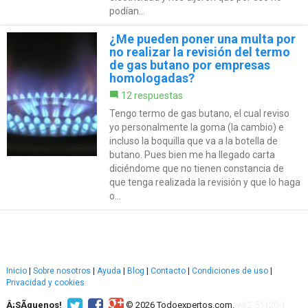
podían...
¿Me pueden poner una multa por
no realizar la revisión del termo
de gas butano por empresas
homologadas?
12 respuestas
Tengo termo de gas butano, el cual reviso
yo personalmente la goma (la cambio) e
incluso la boquilla que va a la botella de
butano. Pues bien me ha llegado carta
diciéndome que no tienen constancia de
que tenga realizada la revisión y que lo haga
o...
Inicio
|
Sobre nosotros
|
Ayuda
|
Blog
|
Contacto
|
Condiciones de uso
|
Privacidad y cookies
Â¡SÃ­guenos!
© 2026 Todoexpertos.com.
v4.2.51120.1