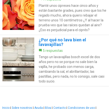
Planté unos cipreses hace cinco años y
están bastante grades, pues creo que los he
regado mucho, ahora quiero rebajar el
terreno unos 10 centímetros ¿Y al hacer la
prueba veo que las raíces quedan al aire?
¿Eso es perjudicial para el ciprés?
¿Por qué no lava bien el
lavavajillas?
5 respuestas
Tengo un lavavajillas bosch excel de dos
años pero no se porque no sale bien la
vajilla, he probado con menos carga,
cambiando la sal, el abrillantador, las
pastillas, pero nada, no lo consigo, sale casi
todo sucio.
Inicio
|
Sobre nosotros
|
Ayuda
|
Blog
|
Contacto
|
Condiciones de uso
|