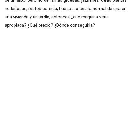
de un árbol pero no de ramas gruesas, jazmines, otras plantas
no leñosas, restos comida, huesos, o sea lo normal de una en
una vivienda y un jardín, entonces ¿qué maquina sería
apropiada? ¿Qué precio? ¿Dónde conseguirla?