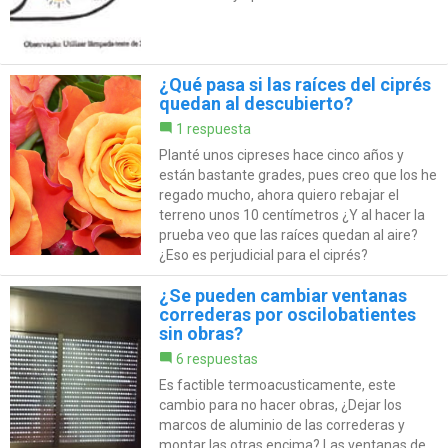
¿Qué pasa si las raíces del ciprés
quedan al descubierto?
1 respuesta
Planté unos cipreses hace cinco años y
están bastante grades, pues creo que los he
regado mucho, ahora quiero rebajar el
terreno unos 10 centímetros ¿Y al hacer la
prueba veo que las raíces quedan al aire?
¿Eso es perjudicial para el ciprés?
¿Se pueden cambiar ventanas
correderas por oscilobatientes
sin obras?
6 respuestas
Es factible termoacusticamente, este
cambio para no hacer obras, ¿Dejar los
marcos de aluminio de las correderas y
montar las otras encima? Las ventanas de