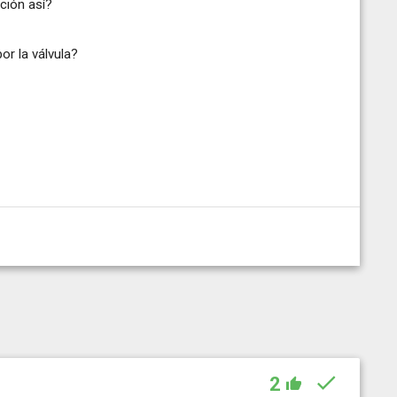
ación así?
or la válvula?
2