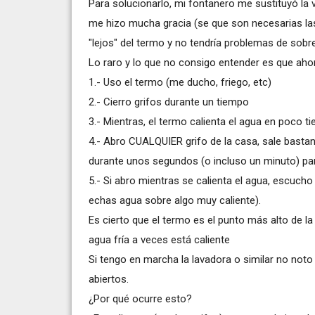
Para solucionarlo, mi fontanero me sustituyó la 
me hizo mucha gracia (se que son necesarias las 
"lejos" del termo y no tendría problemas de sobr
Lo raro y lo que no consigo entender es que aho
1.- Uso el termo (me ducho, friego, etc)
2.- Cierro grifos durante un tiempo
3.- Mientras, el termo calienta el agua en poco 
4.- Abro CUALQUIER grifo de la casa, sale bastan
durante unos segundos (o incluso un minuto) pa
5.- Si abro mientras se calienta el agua, escu
echas agua sobre algo muy caliente).
Es cierto que el termo es el punto más alto de la
agua fría a veces está caliente
Si tengo en marcha la lavadora o similar no noto 
abiertos.
¿Por qué ocurre esto?