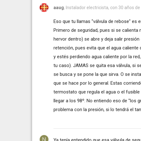
aaug
, Instalador electricista, con 30 años de
Eso que tu llamas "válvula de rebose" es e
Primero de seguridad, pues si se calienta 
hervor dentro) se abre y deja salir presió
retención, pues evita que el agua caliente
y estés perdiendo agua caliente por la red
tu caso). JAMAS se quita esa válvula, si s
se busca y se pone la que sirva. O se insta
que se hace por lo general. Estas corriendo 
termostato que regula el agua o el fusible t
llegar a los 98º. No entiendo eso de "los gr
problema con la presión, si lo tendrá el ta
Ya tenía entendido que esa válvula de seg