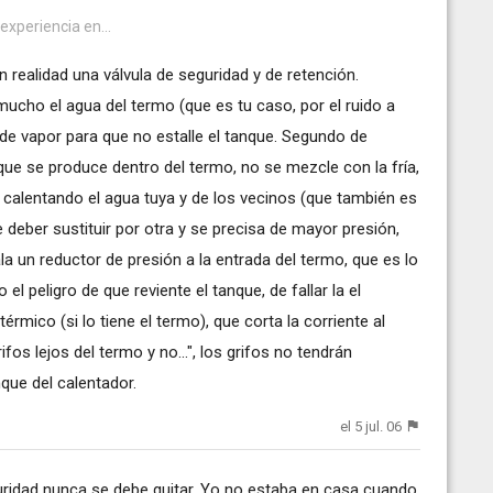
 experiencia en...
n realidad una válvula de seguridad y de retención.
mucho el agua del termo (que es tu caso, por el ruido a
n de vapor para que no estalle el tanque. Segundo de
 que se produce dentro del termo, no se mezcle con la fría,
, calentando el agua tuya y de los vecinos (que también es
e deber sustituir por otra y se precisa de mayor presión,
la un reductor de presión a la entrada del termo, que es lo
el peligro de que reviente el tanque, de fallar la el
érmico (si lo tiene el termo), que corta la corriente al
ifos lejos del termo y no...", los grifos no tendrán
nque del calentador.
el 5 jul. 06
uridad nunca se debe quitar. Yo no estaba en casa cuando