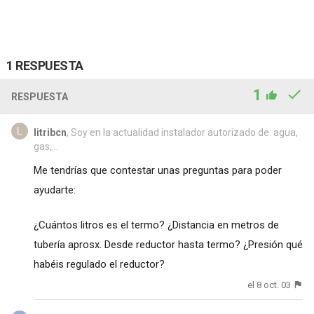
1 RESPUESTA
1
RESPUESTA
litribcn
, Soy en la actualidad instalador autorizado de: agua,
gas,...
Me tendrías que contestar unas preguntas para poder
ayudarte:
¿Cuántos litros es el termo? ¿Distancia en metros de
tubería aprosx. Desde reductor hasta termo? ¿Presión qué
habéis regulado el reductor?
el 8 oct. 03