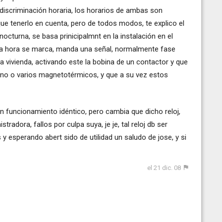
 discriminación horaria, los horarios de ambas son
que tenerlo en cuenta, pero de todos modos, te explico el
nocturna, se basa prinicipalmnt en la instalación en el
da hora se marca, manda una señal, normalmente fase
 la vivienda, activando este la bobina de un contactor y que
 uno o varios magnetotérmicos, y que a su vez estos
un funcionamiento idéntico, pero cambia que dicho reloj,
radora, fallos por culpa suya, je je, tal reloj db ser
s y esperando abert sido de utilidad un saludo de jose, y si
el 21 dic. 08