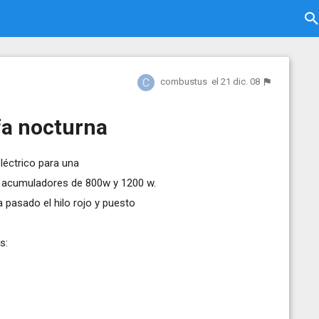
combustus
el 21 dic. 08
fa nocturna
léctrico para una
s acumuladores de 800w y 1200 w.
 pasado el hilo rojo y puesto
s: