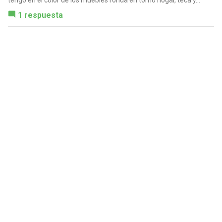
tengo en el color de los muebles ronda en torno nogal, teca y...
1 respuesta