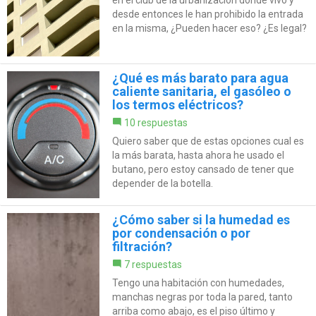
desde entonces le han prohibido la entrada
en la misma, ¿Pueden hacer eso? ¿Es legal?
¿Qué es más barato para agua
caliente sanitaria, el gasóleo o
los termos eléctricos?
10 respuestas
Quiero saber que de estas opciones cual es
la más barata, hasta ahora he usado el
butano, pero estoy cansado de tener que
depender de la botella.
¿Cómo saber si la humedad es
por condensación o por
filtración?
7 respuestas
Tengo una habitación con humedades,
manchas negras por toda la pared, tanto
arriba como abajo, es el piso último y