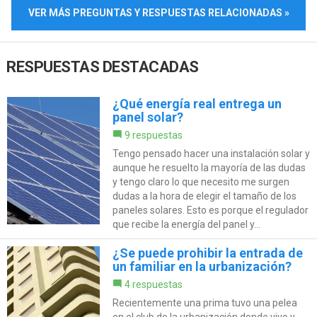
VER MÁS PREGUNTAS Y RESPUESTAS RELACIONADAS »
RESPUESTAS DESTACADAS
¿Qué energía real entrega un
panel solar?
9 respuestas
Tengo pensado hacer una instalación solar y
aunque he resuelto la mayoría de las dudas
y tengo claro lo que necesito me surgen
dudas a la hora de elegir el tamaño de los
paneles solares. Esto es porque el regulador
que recibe la energía del panel y...
¿Se puede prohibir la entrada de
un familiar en la urbanización?
4 respuestas
Recientemente una prima tuvo una pelea
en el club de la urbanización donde vivo y