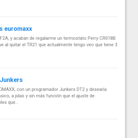
rs euromaxx
2A, y acaban de regalarme un termostato Perry CR018B.
e al quitar el TR21 que actualmente tengo veo que tiene 3
 Junkers
UROMAXX, con un programador Junkers DT2 y desearía
ico, a pilas y sin más función que el ajuste de
es que...