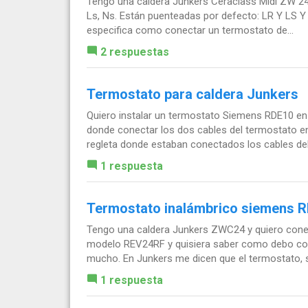
Tengo una caldera Junkers Ceraclass Midi ZW 24 A
Ls, Ns. Están puenteadas por defecto: LR Y LS Y
especifica como conectar un termostato de...
2 respuestas
Termostato para caldera Junkers
Quiero instalar un termostato Siemens RDE10 e
donde conectar los dos cables del termostato en 
regleta donde estaban conectados los cables del.
1 respuesta
Termostato inalámbrico siemens 
Tengo una caldera Junkers ZWC24 y quiero conec
modelo REV24RF y quisiera saber como debo cone
mucho. En Junkers me dicen que el termostato, si
1 respuesta