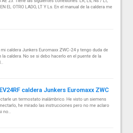
E 23. Tiene las siguientes conexiones: LR, Ls, Ns / LT,
 EN EL OTRO LADO, LT Y Ls. En el manual de la caldera me
n mi caldera Junkers Euromaxx ZWC-24 y tengo duda de
la caldera. No se si debo hacerlo en el puente de la
..
REV24RF caldera Junkers Euromaxx ZWC
tarle un termostato inalámbrico. He visto un siemens
ctarlo, he mirado las instrucciones pero no me aclaro
 no...