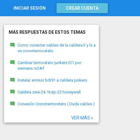
INICIAR SESIÓN
CREAR CUENTA
MÁS RESPUESTAS DE ESTOS TEMAS
Como conectar cables de la caldera lr y ls a
un cronotermostato
Cambiar termostato junkers t21 por
siemens rv24rf
Instalar emisor bdr91 a caldera junkers
Caldera zwe-24-1kdp-23 honeywell
Conexión Cronotermostato ( Duda cables )
VER MÁS »