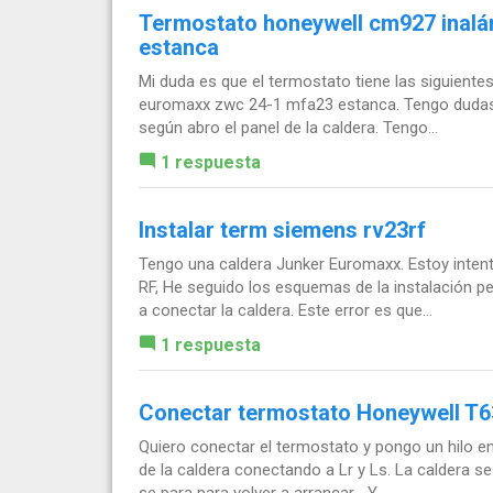
Termostato honeywell cm927 inalá
estanca
Mi duda es que el termostato tiene las siguientes 
euromaxx zwc 24-1 mfa23 estanca. Tengo dudas a
según abro el panel de la caldera. Tengo...
1 respuesta
Instalar term siemens rv23rf
Tengo una caldera Junker Euromaxx. Estoy inten
RF, He seguido los esquemas de la instalación pe
a conectar la caldera. Este error es que...
1 respuesta
Conectar termostato Honeywell T6
Quiero conectar el termostato y pongo un hilo en el
de la caldera conectando a Lr y Ls. La caldera 
se para para volver a arrancar... Y...