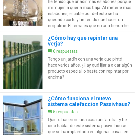
he tenido que añadir más eslabones porque
mi mujer la quería más baja. Al meterle más
eslabones, el cable por defecto se ha
quedado corto y he tenido que hacer un
empalme. El tema es que en una tienda he...
¿Cómo hay que repintar una
verja?
6 respuestas
Tengo un jardín con una verja que pinté
hace varios años. ¿Hay qué lijarla o dar algún
producto especial, o basta con repintar por
encima?
¿Cómo funciona el nuevo
sistema calefaccion Passivhaus?
5 respuestas
Quiero hacerme una casa unifamiliar y he
oído hablar de este sistema pasive house
que se ha implantado en algunas casas en