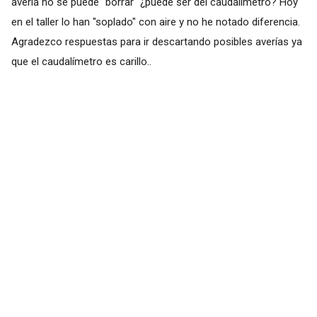
avería no se puede "borrar" ¿puede ser del caudalímetro? Hoy
en el taller lo han "soplado" con aire y no he notado diferencia.
Agradezco respuestas para ir descartando posibles averías ya
que el caudalímetro es carillo..