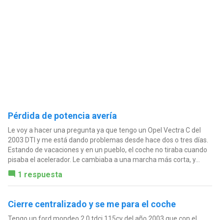
Pérdida de potencia avería
Le voy a hacer una pregunta ya que tengo un Opel Vectra C del
2003 DTI y me está dando problemas desde hace dos o tres días.
Estando de vacaciones y en un pueblo, el coche no tiraba cuando
pisaba el acelerador. Le cambiaba a una marcha más corta, y...
1 respuesta
Cierre centralizado y se me para el coche
Tengo un ford mondeo 2.0 tdci 115cv del año 2003 que con el