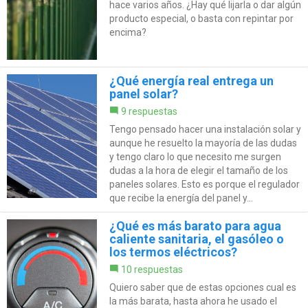
hace varios años. ¿Hay qué lijarla o dar algún
producto especial, o basta con repintar por
encima?
¿Qué energía real entrega un
panel solar?
9 respuestas
Tengo pensado hacer una instalación solar y
aunque he resuelto la mayoría de las dudas
y tengo claro lo que necesito me surgen
dudas a la hora de elegir el tamaño de los
paneles solares. Esto es porque el regulador
que recibe la energía del panel y...
¿Qué es más barato para agua
caliente sanitaria, el gasóleo o
los termos eléctricos?
10 respuestas
Quiero saber que de estas opciones cual es
la más barata, hasta ahora he usado el