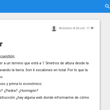
Anónimo
el 26 oct. 11
r
 cuestión:
r a un terreno que está a 1´5metros de altura desde la
vando la tierra. Son 6 escalones en total. Por lo que la
o.
ioso y prima lo económico.
s? ¿Piedra? ¿Hormigón?
onstrucción ¿hay alguna web donde informarme de cómo