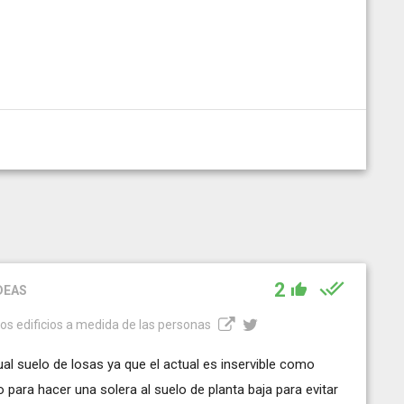
2
DEAS
os edificios a medida de las personas
ual suelo de losas ya que el actual es inservible como
para hacer una solera al suelo de planta baja para evitar