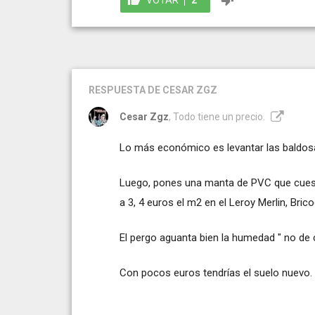
RESPUESTA
DE CESAR ZGZ
Cesar Zgz
, Todo tiene un precio.
Lo más económico es levantar las baldosas
Luego, pones una manta de PVC que cuest
a 3, 4 euros el m2 en el Leroy Merlin, Bric
El pergo aguanta bien la humedad " no de 
Con pocos euros tendrías el suelo nuevo.