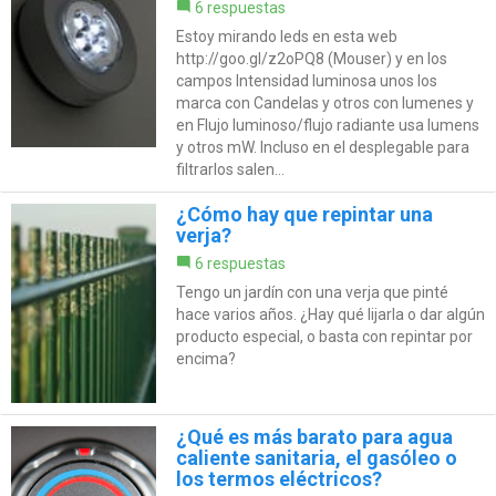
6 respuestas
Estoy mirando leds en esta web
http://goo.gl/z2oPQ8 (Mouser) y en los
campos Intensidad luminosa unos los
marca con Candelas y otros con lumenes y
en Flujo luminoso/flujo radiante usa lumens
y otros mW. Incluso en el desplegable para
filtrarlos salen...
¿Cómo hay que repintar una
verja?
6 respuestas
Tengo un jardín con una verja que pinté
hace varios años. ¿Hay qué lijarla o dar algún
producto especial, o basta con repintar por
encima?
¿Qué es más barato para agua
caliente sanitaria, el gasóleo o
los termos eléctricos?