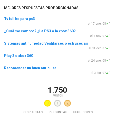
MEJORES RESPUESTAS PROPORCIONADAS
Tv full hd para ps3
1
el 17 ene. 08
¿Cuál me compro? ¿La PS3 o la xbox 360?
1
el 1 nov. 07
Sistemas antihumedad Ventilarsec o estrusec air
1
el 31 oct. 07
Play 3 o xbox 360
1
el 24 ene. 08
Recomendar un buen auricular
1
el 3 dic. 07
1.750
PUNTOS
0
1
2
RESPUESTAS
PREGUNTAS
SEGUIDORES