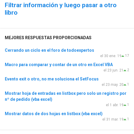
Filtrar información y luego pasar a otro
libro
MEJORES RESPUESTAS PROPORCIONADAS
Cerrando un ciclo en el foro de todoexpertos
17
el 30 ene. 19
Macro para comparar y contar de un otro en Excel VBA
2
el 23 jun. 21
Evento exit o otro, no me soluciona el SetFocus
1
el 23 may. 20
Mostrar hoja de entradas en listbox pero solo un registro por
nº de pedido (vba excel)
1
el 1 abr. 19
Mostrar datos de dos hojas en listbox (vba excel)
1
el 31 mar. 19