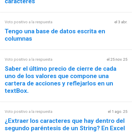
caracteres
Voto positivo a la respuesta
el 3 abr.
Tengo una base de datos escrita en
columnas
Voto positivo a la respuesta
el 25 nov. 25
Saber el último precio de cierre de cada
uno de los valores que compone una
cartera de acciones y reflejarlos en un
textBox.
Voto positivo a la respuesta
el 1 ago. 25
¿Extraer los caracteres que hay dentro del
segundo paréntesis de un String? En Excel