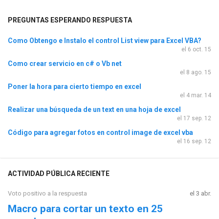
PREGUNTAS ESPERANDO RESPUESTA
Como Obtengo e Instalo el control List view para Excel VBA?
el 6 oct. 15
Como crear servicio en c# o Vb net
el 8 ago. 15
Poner la hora para cierto tiempo en excel
el 4 mar. 14
Realizar una búsqueda de un text en una hoja de excel
el 17 sep. 12
Código para agregar fotos en control image de excel vba
el 16 sep. 12
ACTIVIDAD PÚBLICA RECIENTE
Voto positivo a la respuesta
el 3 abr.
Macro para cortar un texto en 25