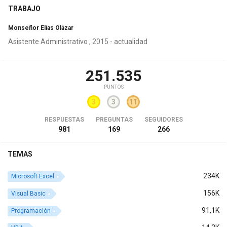
TRABAJO
Monseñor Elías Olázar
Asistente Administrativo , 2015 - actualidad
251.535
PUNTOS
3
3
11
RESPUESTAS
PREGUNTAS
SEGUIDORES
981
169
266
TEMAS
234K
Microsoft Excel
156K
Visual Basic
91,1K
Programación