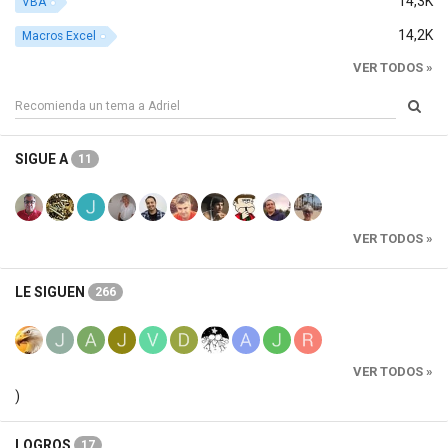
14,3K
VBA
14,2K
Macros Excel
VER TODOS »
SIGUE A
11
VER TODOS »
LE SIGUEN
266
VER TODOS »
)
LOGROS
17