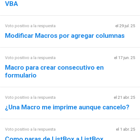
VBA
Voto positivo a la respuesta
el 29 jul. 25
Modificar Macros por agregar columnas
Voto positivo a la respuesta
el 17 jun. 25
Macro para crear consecutivo en
formulario
Voto positivo a la respuesta
el 21 abr. 25
¿Una Macro me imprime aunque cancelo?
Voto positivo a la respuesta
el 1 abr. 25
Como paras de ListBox a ListBox