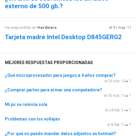
externo de 500 gb.?
Ha respondido en
Hardware
el 31 may. 11
Tarjeta madre Intel Desktop D845GERG2
MEJORES RESPUESTAS PROPORCIONADAS
¿Qué microprocesador para juegos a 4 años comprar?
1
el 25 nov. 10
¿Comprar partes para armar una computadora?
1
el 30 mar. 11
Mi pc se reinicia sola
1
el 24 feb. 11
Problemas con los voltajes
1
el 8 feb. 11
¿Por qué no puedo mandar datos adjuntos en hotmail?