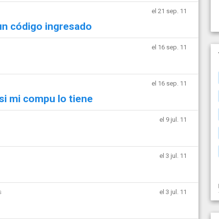
el 21 sep. 11
 un código ingresado
el 16 sep. 11
el 16 sep. 11
si mi compu lo tiene
el 9 jul. 11
el 3 jul. 11
s
el 3 jul. 11