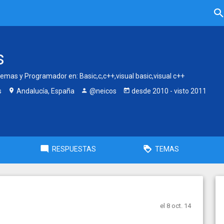
s
temas y Programador en: Basic,c,c++,visual basic,visual c++
s
Andalucía, España
@neicos
desde
2010
- visto
2011
RESPUESTAS
TEMAS
el 8 oct. 14