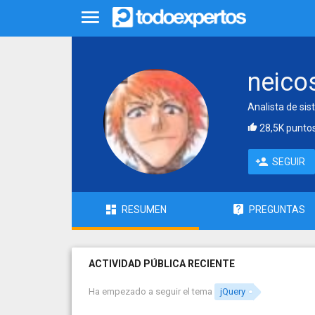
neico
Analista de sis
28,5K punto
SEGUIR
RESUMEN
PREGUNTAS
ACTIVIDAD PÚBLICA RECIENTE
Ha empezado a seguir el tema
jQuery