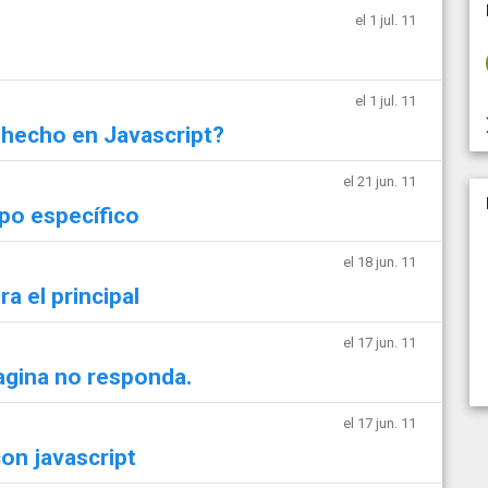
el 1 jul. 11
el 1 jul. 11
a hecho en Javascript?
el 21 jun. 11
ipo específico
el 18 jun. 11
a el principal
el 17 jun. 11
agina no responda.
el 17 jun. 11
con javascript