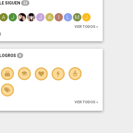
LE SIGUEN
22
VER TODOS »
)
LOGROS
6
VER TODOS »