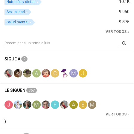
10,1K
Nutrición y dietas
9.950
Sexualidad
9.875
Salud mental
VER TODOS »
SIGUE A
9
LE SIGUEN
367
VER TODOS »
)