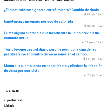
¿El hipotiroidismo genera entreñimiento? Cambio de dosis
1
el 19 feb. 18
Impotencia y insomnio por uso de sulpirida
1
el 18 jun. 18
Existe alguna sustancia que incremente la libido previo a un
contacto sexual
1
el 11 may. 18
Tomo levonorgestrel diario pero he perdido la caja de las
pastillas y me encuentro de vacaciones en el campo.
1
el 14 ago. 18
Monurol y cuanto tarda en hacer efecto y eliminar la infección
de orina por completo
1
el 2 ago. 18
TRABAJO
supertuercas
jubilado