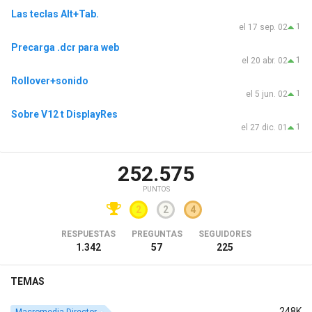
Las teclas Alt+Tab.
1
el 17 sep. 02
Precarga .dcr para web
1
el 20 abr. 02
Rollover+sonido
1
el 5 jun. 02
Sobre V12 t DisplayRes
1
el 27 dic. 01
252.575
PUNTOS
2
2
4
RESPUESTAS
PREGUNTAS
SEGUIDORES
1.342
57
225
TEMAS
248K
Macromedia Director