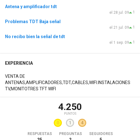
Antena y amplificador tdt
1
el 28 jul. 09
Problemas TDT Baja señal
1
el 21 jul. 09
No recibo bien la señal de tdt
1
el 1 sep. 09
EXPERIENCIA
VENTA DE
ANTENAS,AMPLIFICADORES,TDT,CABLES,WIFI.INSTALACIONES
TV,MONITOTRES TFT WIFI
4.250
PUNTOS
0
1
4
RESPUESTAS
PREGUNTAS
SEGUIDORES
25
2
5