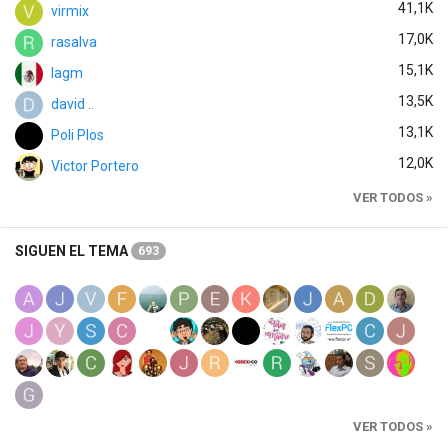
41,1K
virmix
17,0K
rasalva
15,1K
lagm
13,5K
david ..
13,1K
Poli Plos
12,0K
Victor Portero
VER TODOS »
SIGUEN EL TEMA
693
VER TODOS »