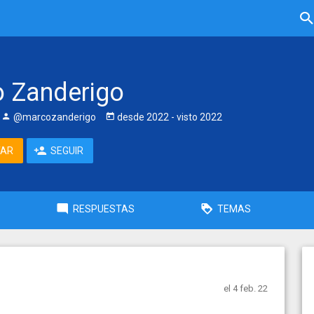
 Zanderigo
@marcozanderigo
desde
2022
- visto
2022
TAR
SEGUIR
RESPUESTAS
TEMAS
el 4 feb. 22