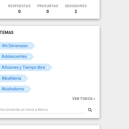
RESPUESTAS
PREGUNTAS
SEGUIDORES
0
0
2
TEMAS
4th Dimension
Adolescentes
Aficiones y Tiempo libre
Albañilería
Alcoholismo
VER TODOS »