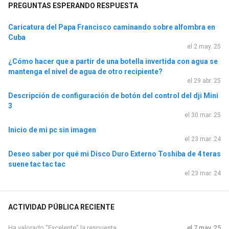
PREGUNTAS ESPERANDO RESPUESTA
Caricatura del Papa Francisco caminando sobre alfombra en
Cuba
el 2 may. 25
¿Cómo hacer que a partir de una botella invertida con agua se
mantenga el nivel de agua de otro recipiente?
el 29 abr. 25
Descripción de configuración de botón del control del dji Mini
3
el 30 mar. 25
Inicio de mi pc sin imagen
el 23 mar. 24
Deseo saber por qué mi Disco Duro Externo Toshiba de 4 teras
suene tac tac tac
el 23 mar. 24
ACTIVIDAD PÚBLICA RECIENTE
Ha valorado "Excelente" la respuesta
el 7 may. 25