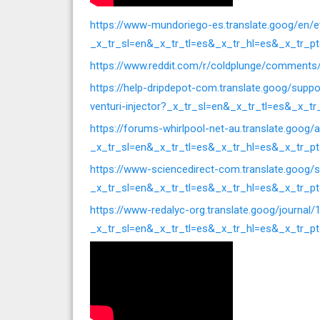
https://www-mundoriego-es.translate.goog/en/ev
_x_tr_sl=en&_x_tr_tl=es&_x_tr_hl=es&_x_tr_p
https://www.reddit.com/r/coldplunge/comments/
https://help-dripdepot-com.translate.goog/supp
venturi-injector?_x_tr_sl=en&_x_tr_tl=es&_x_t
https://forums-whirlpool-net-au.translate.goog/
_x_tr_sl=en&_x_tr_tl=es&_x_tr_hl=es&_x_tr_p
https://www-sciencedirect-com.translate.goog/
_x_tr_sl=en&_x_tr_tl=es&_x_tr_hl=es&_x_tr_p
https://www-redalyc-org.translate.goog/journa
_x_tr_sl=en&_x_tr_tl=es&_x_tr_hl=es&_x_tr_p