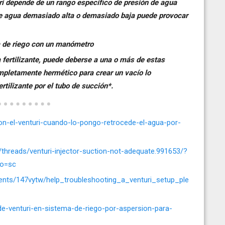
ri depende de un rango específico de presión de agua
de agua demasiado alta o demasiado baja puede provocar
a de riego con un manómetro
a fertilizante, puede deberse a una o más de estas
mpletamente hermético para crear un vacío lo
rtilizante por el tubo de succión*.
con-el-venturi-cuando-lo-pongo-retrocede-el-agua-por-
threads/venturi-injector-suction-not-adequate.991653/?
to=sc
ents/147vytw/help_troubleshooting_a_venturi_setup_ple
-de-venturi-en-sistema-de-riego-por-aspersion-para-