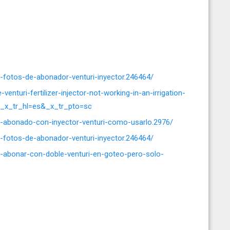
on-fotos-de-abonador-venturi-inyector.246464/
enturi-fertilizer-injector-not-working-in-an-irrigation-
_x_tr_hl=es&_x_tr_pto=sc
ion-abonado-con-inyector-venturi-como-usarlo.2976/
on-fotos-de-abonador-venturi-inyector.246464/
ion-abonar-con-doble-venturi-en-goteo-pero-solo-