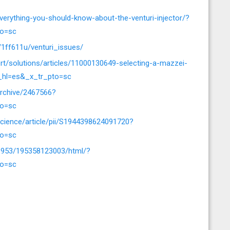
erything-you-should-know-about-the-venturi-injector/?
to=sc
1ff611u/venturi_issues/
ort/solutions/articles/11000130649-selecting-a-mazzei-
r_hl=es&_x_tr_pto=sc
archive/2467566?
to=sc
science/article/pii/S1944398624091720?
to=sc
l/1953/195358123003/html/?
to=sc