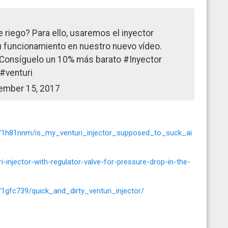
de riego? Para ello, usaremos el inyector
u funcionamiento en nuestro nuevo vídeo.
 Consíguelo un 10% más barato #Inyector
#venturi
tember 15, 2017
s/1h81nnm/is_my_venturi_injector_supposed_to_suck_ai
i-injector-with-regulator-valve-for-pressure-drop-in-the-
1gfc739/quick_and_dirty_venturi_injector/