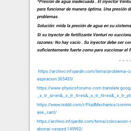
*Presión de agua inadecuada . El inyector Ventu
para funcionar de manera óptima. Una presión 
problemas.
Solución: mida la presión de agua en su sistem
Si su inyector de fertilizante Venturi no succion
razones: No hay vacío . Su inyector debe ser co
suficientemente fuerte como para succionar el fe
https://archivo.infojardin.com/tema/problema-
aspiracion.305433/
https://www-physicsforums-com.translate.goog/
_x_tr_sl=en&_x_tr_tl=es&_x_tr_hl=es&_x_tr_p
https://www.reddit.com/r/FluidMechanics/comm
ase_cant/
https://archivo.infojardin.com/tema/colocacion
abonar-cesped.145992/