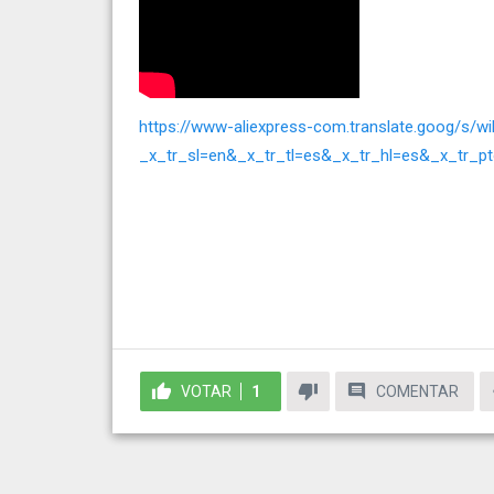
https://www-aliexpress-com.translate.goog/s/wiki-
_x_tr_sl=en&_x_tr_tl=es&_x_tr_hl=es&_x_tr_p
VOTAR
1
COMENTAR