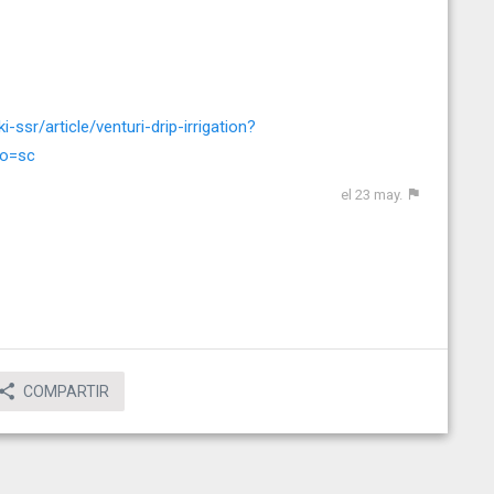
ssr/article/venturi-drip-irrigation?
to=sc
el 23 may.
COMPARTIR