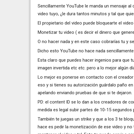
Sencillamente YouTube le manda un mensaje al cre
video tuyo, ¿le dura tantos minutos y tal que qui
El propietario del video puede bloquearte el video
Monetizar tu video ( es decir el dinero que genere
O no hacer nada y en este caso cobrarías tu y ser
Dicho esto YouTube no hace nada sencillamente a
Esta claro que puedes hacer ingenios para que tu
imagen invertida etc etc. pero a lo mejor algún día
Lo mejor es ponerse en contacto con el creador d
eso y si tienes su autorización guárdalo paño en 
apelando enviando pruebas de que si te dejaron.
PD: el content ID se lo dan a los creadores de c
medida es legal subir partes de 10-15 segundos po
También te juegas un strike y que a los 3 te blo
hace es pedir la monetización de ese video y no 