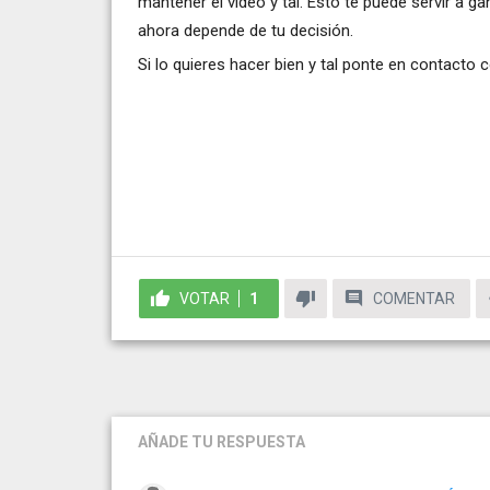
mantener el video y tal. Esto te puede servir a ga
ahora depende de tu decisión.
Si lo quieres hacer bien y tal ponte en contacto 
VOTAR
1
COMENTAR
AÑADE TU RESPUESTA