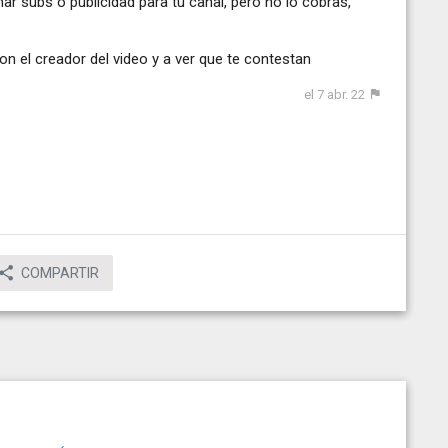
nar subs o publicidad para tu canal, pero no lo cobras,
con el creador del video y a ver que te contestan
el 7 abr. 22
COMPARTIR