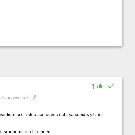
1
iew/wudosworld/
erificar si el video que subes esta ya subido, y le da
lo desmoneticen o bloqueen.