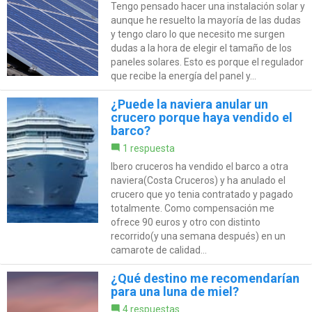
Tengo pensado hacer una instalación solar y
aunque he resuelto la mayoría de las dudas
y tengo claro lo que necesito me surgen
dudas a la hora de elegir el tamaño de los
paneles solares. Esto es porque el regulador
que recibe la energía del panel y...
¿Puede la naviera anular un
crucero porque haya vendido el
barco?
1 respuesta
Ibero cruceros ha vendido el barco a otra
naviera(Costa Cruceros) y ha anulado el
crucero que yo tenia contratado y pagado
totalmente. Como compensación me
ofrece 90 euros y otro con distinto
recorrido(y una semana después) en un
camarote de calidad...
¿Qué destino me recomendarían
para una luna de miel?
4 respuestas