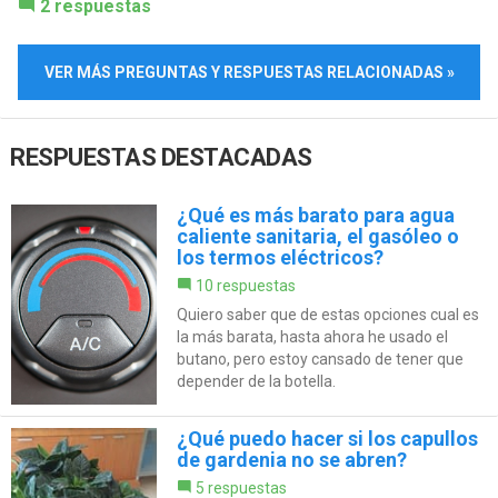
2 respuestas
VER MÁS PREGUNTAS Y RESPUESTAS RELACIONADAS »
RESPUESTAS DESTACADAS
¿Qué es más barato para agua
caliente sanitaria, el gasóleo o
los termos eléctricos?
10 respuestas
Quiero saber que de estas opciones cual es
la más barata, hasta ahora he usado el
butano, pero estoy cansado de tener que
depender de la botella.
¿Qué puedo hacer si los capullos
de gardenia no se abren?
5 respuestas