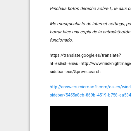
Pinchais boton derecho sobre L, le dais bor
Me mosqueaba lo de internet settings, po
borrar hice una copia de la entrada(botó
funcionado.
https://translate.google.es/translate?
hl=es&sl=en&u=http://www.midknightmagi
sidebar-exe/&prev=search
http://answers.microsoft.com/es-es/win
sidebar/5455a8cb-869b-4519-b758-ea53