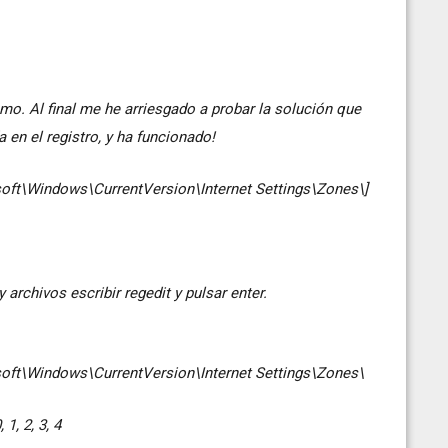
. Al final me he arriesgado a probar la solución que
 en el registro, y ha funcionado!
\Windows\CurrentVersion\Internet Settings\Zones\]
 archivos escribir regedit y pulsar enter.
t\Windows\CurrentVersion\Internet Settings\Zones\
1, 2, 3, 4