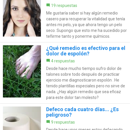
19 respuestas
Me gustaría saber si hay algún remedio
casero para recuperar la vitalidad que tenía
antes mi pelo, ya que ahora tengo un pelo
seco. Supongo que esto me ha sucedido por
teñirme tanto y ponerme químicos.
¿Qué remedio es efectivo para el
dolor de espolón?
4 respuestas
Desde hace mucho tiempo sufro dolor de
talones sobre todo después de practicar
ejercicio me diagnosticaron espolón . He
tenido plantillas especiales pero no sirve de
nada. ¿Hay algún remedio que sea eficaz
para este dolor tan molesto?
Defeco cada cuatro días... ¿Es
peligroso?
9 respuestas
Desde hace unos meses estoy defecando