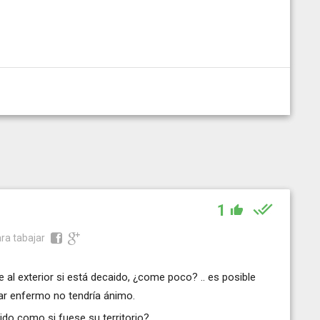
1
para tabajar
l exterior si está decaido, ¿come poco? .. es posible
ar enfermo no tendría ánimo.
nido como si fuese su territorio?