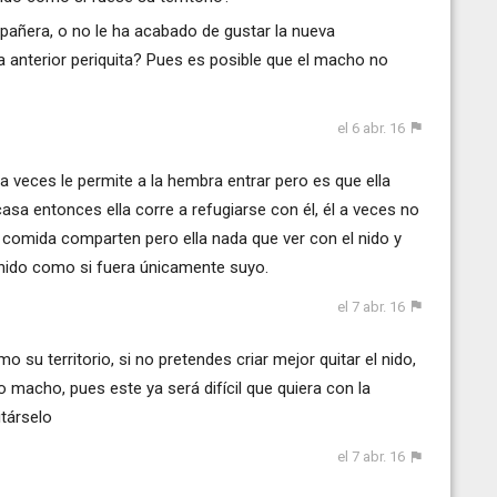
pañera, o no le ha acabado de gustar la nueva
a anterior periquita? Pues es posible que el macho no
el 6 abr. 16
veces le permite a la hembra entrar pero es que ella
asa entonces ella corre a refugiarse con él, él a veces no
an comida comparten pero ella nada que ver con el nido y
 nido como si fuera únicamente suyo.
el 7 abr. 16
 su territorio, si no pretendes criar mejor quitar el nido,
 macho, pues este ya será difícil que quiera con la
itárselo
el 7 abr. 16