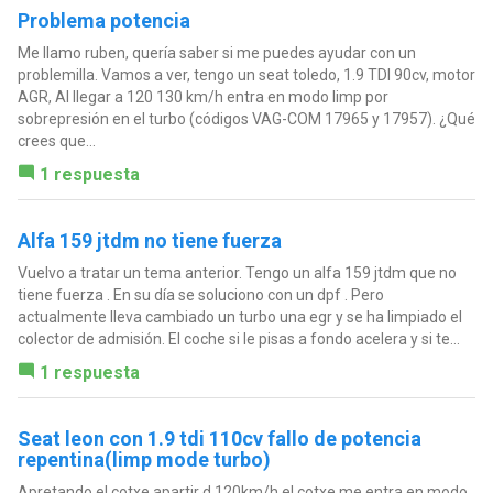
Problema potencia
Me llamo ruben, quería saber si me puedes ayudar con un
problemilla. Vamos a ver, tengo un seat toledo, 1.9 TDI 90cv, motor
AGR, Al llegar a 120 130 km/h entra en modo limp por
sobrepresión en el turbo (códigos VAG-COM 17965 y 17957). ¿Qué
crees que...
1 respuesta
Alfa 159 jtdm no tiene fuerza
Vuelvo a tratar un tema anterior. Tengo un alfa 159 jtdm que no
tiene fuerza . En su día se soluciono con un dpf . Pero
actualmente lleva cambiado un turbo una egr y se ha limpiado el
colector de admisión. El coche si le pisas a fondo acelera y si te...
1 respuesta
Seat leon con 1.9 tdi 110cv fallo de potencia
repentina(limp mode turbo)
Apretando el cotxe apartir d 120km/h el cotxe me entra en modo