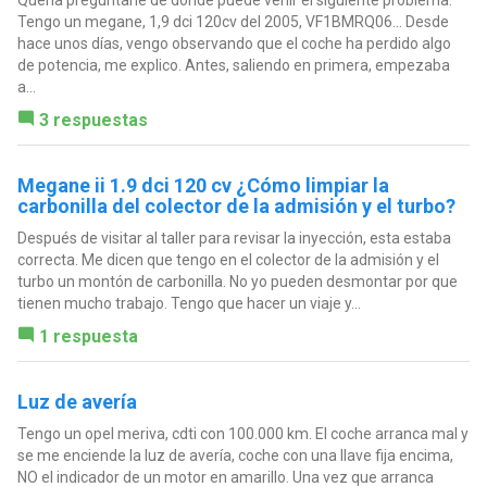
Quería preguntarle de donde puede venir el siguiente problema.
Tengo un megane, 1,9 dci 120cv del 2005, VF1BMRQ06... Desde
hace unos días, vengo observando que el coche ha perdido algo
de potencia, me explico. Antes, saliendo en primera, empezaba
a...
3 respuestas
Megane ii 1.9 dci 120 cv ¿Cómo limpiar la
carbonilla del colector de la admisión y el turbo?
Después de visitar al taller para revisar la inyección, esta estaba
correcta. Me dicen que tengo en el colector de la admisión y el
turbo un montón de carbonilla. No yo pueden desmontar por que
tienen mucho trabajo. Tengo que hacer un viaje y...
1 respuesta
Luz de avería
Tengo un opel meriva, cdti con 100.000 km. El coche arranca mal y
se me enciende la luz de avería, coche con una llave fija encima,
NO el indicador de un motor en amarillo. Una vez que arranca