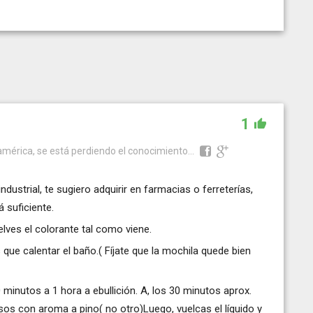
1
américa, se está perdiendo el conocimiento...
dustrial, te sugiero adquirir en farmacias o ferreterías,
 suficiente.
elves el colorante tal como viene.
que calentar el baño.( Fíjate que la mochila quede bien
 minutos a 1 hora a ebullición. A, los 30 minutos aprox.
sos con aroma a pino( no otro)Luego, vuelcas el líquido y