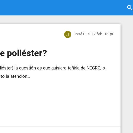
José F.
el 17 feb. 16
e poliéster?
éster) la cuestión es que quisiera teñirla de NEGRO, o
o la atención...