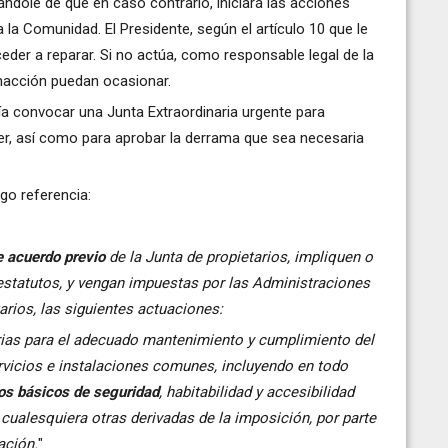
mándole de que en caso contrario, iniciará las acciones
 la Comunidad. El Presidente, según el artículo 10 que le
der a reparar. Si no actúa, como responsable legal de la
nacción puedan ocasionar.
ía convocar una Junta Extraordinaria urgente para
cer, así como para aprobar la derrama que sea necesaria
ago referencia:
e acuerdo previo
de la Junta de propietarios, impliquen o
s estatutos, y vengan impuestas por las Administraciones
arios, las siguientes actuaciones:
arias para el adecuado mantenimiento y cumplimiento del
rvicios e instalaciones comunes, incluyendo en todo
tos básicos de seguridad
, habitabilidad y accesibilidad
 cualesquiera otras derivadas de la imposición, por parte
ación.
"