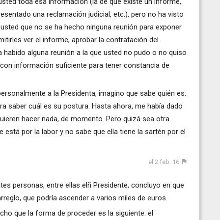
ted toda esa información (la de que existe un informe,
sentado una reclamación judicial, etc.), pero no ha visto
e usted que no se ha hecho ninguna reunión para exponer
itirles ver el informe, aprobar la contratación del
ha habido alguna reunión a la que usted no pudo o no quiso
ta con información suficiente para tener constancia de
rsonalmente a la Presidenta, imagino que sabe quién es.
ara saber cuál es su postura. Hasta ahora, me había dado
quieren hacer nada, de momento. Pero quizá sea otra
está por la labor y no sabe que ella tiene la sartén por el
el 2 feb. 16
s personas, entre ellas elñ Presidente, concluyo en que
rreglo, que podría ascender a varios miles de euros.
ho que la forma de proceder es la siguiente: el