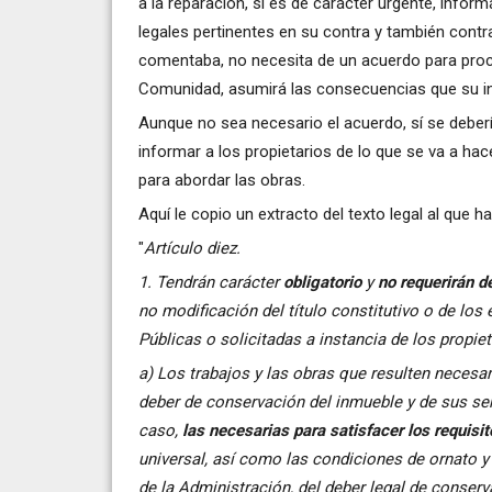
a la reparación, si es de carácter urgente, infor
legales pertinentes en su contra y también contra
comentaba, no necesita de un acuerdo para proce
Comunidad, asumirá las consecuencias que su i
Aunque no sea necesario el acuerdo, sí se deber
informar a los propietarios de lo que se va a ha
para abordar las obras.
Aquí le copio un extracto del texto legal al que h
"
Artículo diez.
1. Tendrán carácter
obligatorio
y
no requerirán d
no modificación del título constitutivo o de lo
Públicas o solicitadas a instancia de los propiet
a) Los trabajos y las obras que resulten neces
deber de conservación del inmueble y de sus se
caso,
las necesarias para satisfacer los requisi
universal, así como las condiciones de ornato y
de la Administración, del deber legal de conserv