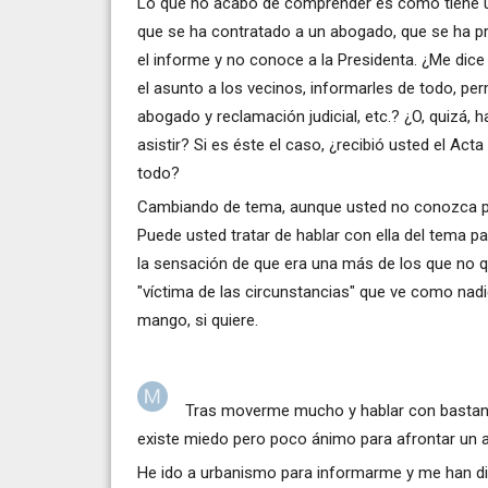
Lo que no acabo de comprender es cómo tiene us
que se ha contratado a un abogado, que se ha pre
el informe y no conoce a la Presidenta. ¿Me dic
el asunto a los vecinos, informarles de todo, perm
abogado y reclamación judicial, etc.? ¿O, quizá, 
asistir? Si es éste el caso, ¿recibió usted el Ac
todo?
Cambiando de tema, aunque usted no conozca pe
Puede usted tratar de hablar con ella del tema p
la sensación de que era una más de los que no 
"víctima de las circunstancias" que ve como nadie 
mango, si quiere.
Tras moverme mucho y hablar con bastante
existe miedo pero poco ánimo para afrontar un a
He ido a urbanismo para informarme y me han dic