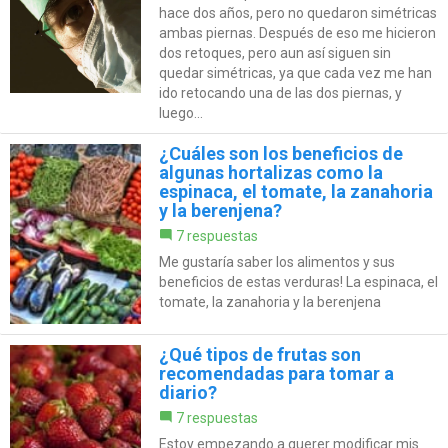
hace dos años, pero no quedaron simétricas
ambas piernas. Después de eso me hicieron
dos retoques, pero aun así siguen sin
quedar simétricas, ya que cada vez me han
ido retocando una de las dos piernas, y
luego...
¿Cuáles son los beneficios de
algunas hortalizas como la
espinaca, el tomate, la zanahoria
y la berenjena?
7 respuestas
Me gustaría saber los alimentos y sus
beneficios de estas verduras! La espinaca, el
tomate, la zanahoria y la berenjena
¿Qué tipos de frutas son
recomendadas para tomar a
diario?
7 respuestas
Estoy empezando a querer modificar mis