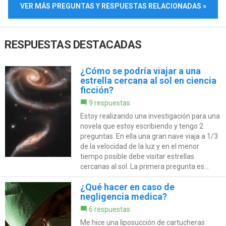
VER MÁS PREGUNTAS Y RESPUESTAS RELACIONADAS »
RESPUESTAS DESTACADAS
¿Cómo se podría viajar a una
estrella cercana al sol en ciencia
ficción?
9 respuestas
Estoy realizando una investigación para una
novela que estoy escribiendo y tengo 2
preguntas. En ella una gran nave viaja a 1/3
de la velocidad de la luz y en el menor
tiempo posible debe visitar estrellas
cercanas al sol. La primera pregunta es...
¿Qué hacer en caso de
negligencia medica?
6 respuestas
Me hice una liposucción de cartucheras