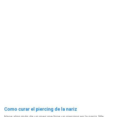
Como curar el piercing de la nariz
Hace algo más de un mes me hice un piercing en la nariz. Me